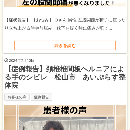
【症状報告】 【お悩み】 Oさん 男性 左股関節が椅子に座った
り立ち上がる時や前屈み、靴下を履く時に痛みが強く…
続きを読む
2024年7月10日
【症例報告】頚椎椎間板ヘルニアによ
る手のシビレ 松山市 あいぷらす整
体院
お客様の声
症例報告