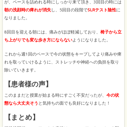
が、ペースを詰めれる時にしっかり来て頂き、
3
回目の時には
朝の洗顔時の痺れが消失
し、
5
回目の段階で
SLR
テスト陰性
に
なりました。
8
回目を迎える朝には、痛みがほぼ軽減しており、
椅子から立
ち上がりでも変な歩き方にならない
ようになりました。
これから週
1
回のペースで今の状態をキープしてより痛みや痺
れを取っていけるように、ストレッチや神経への負担を取り
除いていきます。
【患者様の声】
このままだと授業が始まる時にすごく不安だったが、
今の状
態なら大丈夫そう
と気持ちの面でも良好になりました！
【まとめ】