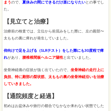
まう
ので、
夏休みの間にできるだけ楽になりたい
との事でし
た。
【見立てと治療】
治療前の検査では、立位から前屈みをした際に、左の殿部〜
太ももの裏に痺れが発生していました。
仰向けで足を上げる（
SLR
テスト）をした際にも
30
度程で痺
れ
があり、
腰椎椎間板ヘルニア陽性
と出ていました。
坐骨神経痛の症状が強く出ていたので、
坐骨神経の走行上に
負担、特に殿部の梨状筋、太ももの裏の坐骨神経沿いを治療
していきました。
【通院頻度と経過】
初めはお盆休みや旅行の都合でなかなか来れない状態でした