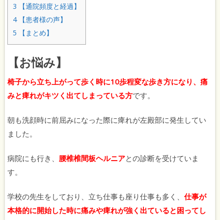
3
【通院頻度と経過】
4
【患者様の声】
5
【まとめ】
【お悩み】
椅子から立ち上がって歩く時に
10
歩程変な歩き方になり、痛
みと痺れがキツく出てしまっている方
です。
朝も洗顔時に前屈みになった際に痺れが左殿部に発生してい
ました。
病院にも行き、
腰椎椎間板ヘルニア
との診断を受けていま
す。
学校の先生をしており、立ち仕事も座り仕事も多く、
仕事が
本格的に開始した時に痛みや痺れが強く出ていると困ってし